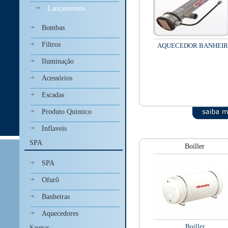
Lançamentos
Bombas
Filtros
AQUECEDOR BANHEI
Iluminação
Acessórios
Escadas
Produto Quimico
Inflaveis
SPA
Boiller
SPA
Ofurô
Banheiras
Aquecedores
Boiller
Saunas