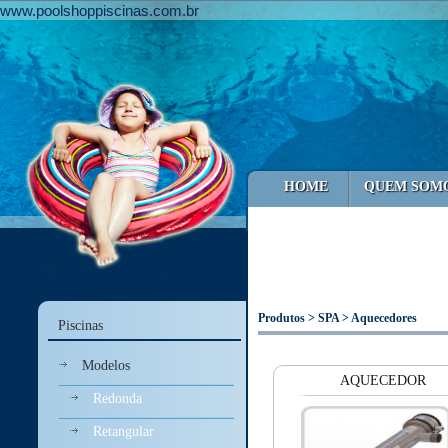
www.poolshoppiscinas.com.br
HOME
QUEM SOM
Produtos > SPA > Aquecedores
Piscinas
Modelos
AQUECEDOR
Redonda
Retangular