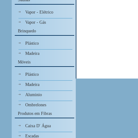
Vapor - Elétrico
Vapor - Gás
Brinquedo
Plástico
Madeira
Móveis
Plástico
Madeira
Aluminio
Ombrelones
Produtos em Fibras
Caixa D' Água
Escadas