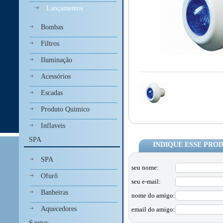
Lançamentos
Bombas
Filtros
Iluminação
Acessórios
Escadas
Produto Quimico
Inflaveis
SPA
INDIQUE ESSE PRO
SPA
seu nome:
Ofurô
seu e-mail:
Banheiras
nome do amigo:
Aquecedores
email do amigo:
Saunas