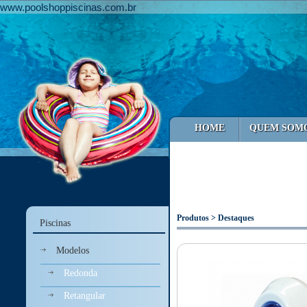
www.poolshoppiscinas.com.br
HOME
QUEM SOM
Produtos > Destaques
Piscinas
Modelos
Redonda
Retangular