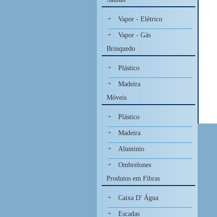
Vapor - Elétrico
Vapor - Gás
Brinquedo
Plástico
Madeira
Móveis
Plástico
Madeira
Aluminio
Ombrelones
Produtos em Fibras
Caixa D' Água
Escadas