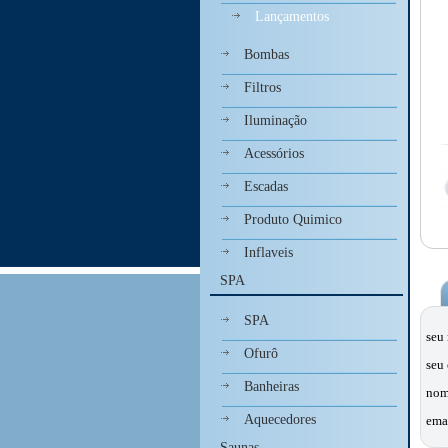
Lançamentos
Bombas
Filtros
Iluminação
Acessórios
Escadas
Produto Quimico
Inflaveis
SPA
SPA
seu
Ofurô
seu 
Banheiras
nom
Aquecedores
ema
Saunas