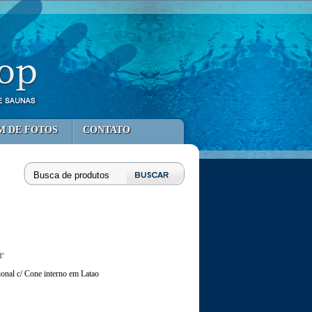
M DE FOTOS
CONTATO
r
ional c/ Cone interno em Latao