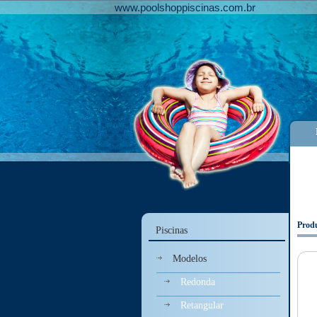
www.poolshoppiscinas.com.br
Prod
Piscinas
Modelos
Redonda
Retangular