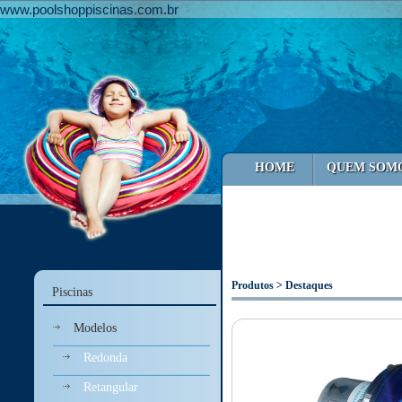
www.poolshoppiscinas.com.br
HOME
QUEM SOM
Produtos > Destaques
Piscinas
Modelos
Redonda
Retangular