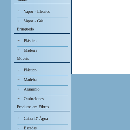
Vapor - Elétrico
Vapor - Gás
Brinquedo
Plástico
Madeira
Móveis
Plástico
Madeira
Aluminio
Ombrelones
Produtos em Fibras
Caixa D' Água
Escadas