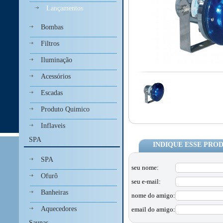
Lançamentos
Bombas
Filtros
Iluminação
Acessórios
Escadas
Produto Quimico
Inflaveis
SPA
INDIQUE ESSE PRO
SPA
seu nome:
Ofurô
seu e-mail:
Banheiras
nome do amigo:
Aquecedores
email do amigo:
Saunas