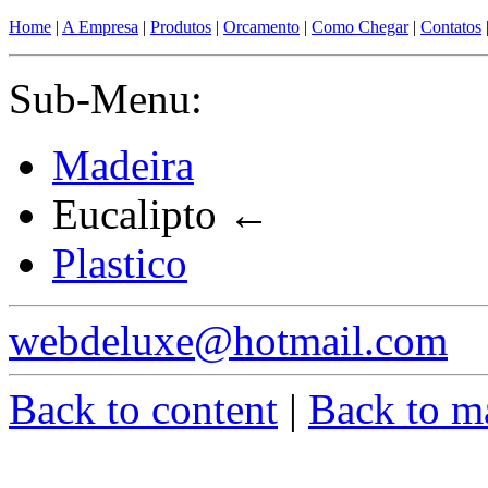
Home
|
A Empresa
|
Produtos
|
Orcamento
|
Como Chegar
|
Contatos
Sub-Menu:
Madeira
Eucalipto
←
Plastico
webdeluxe@hotmail.com
Back to content
|
Back to m