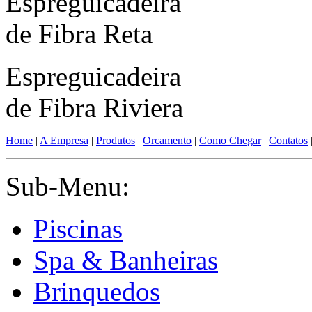
Espreguicadeira
de Fibra Reta
Espreguicadeira
de Fibra Riviera
Home
|
A Empresa
|
Produtos
|
Orcamento
|
Como Chegar
|
Contatos
Sub-Menu:
Piscinas
Spa & Banheiras
Brinquedos