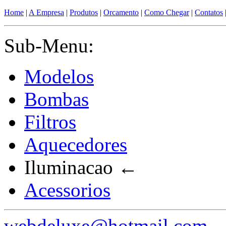
Home
|
A Empresa
|
Produtos
|
Orcamento
|
Como Chegar
|
Contatos
Sub-Menu:
Modelos
Bombas
Filtros
Aquecedores
Iluminacao
←
Acessorios
webdeluxe@hotmail.com