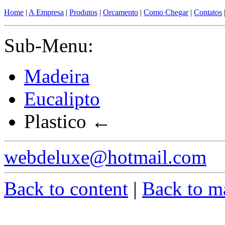
Home
|
A Empresa
|
Produtos
|
Orcamento
|
Como Chegar
|
Contatos
Sub-Menu:
Madeira
Eucalipto
Plastico
←
webdeluxe@hotmail.com
Back to content
|
Back to m